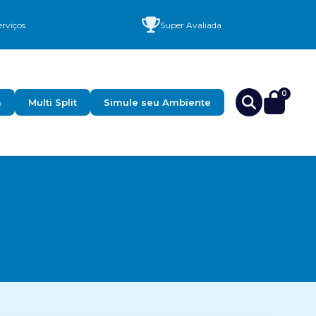
rviços
Super Avaliada
0
a
Multi Split
Simule seu Ambiente