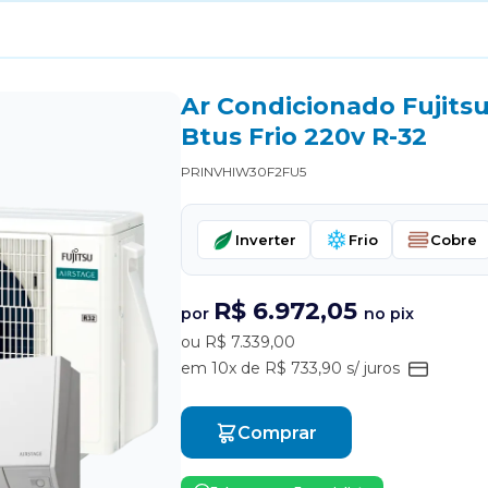
Ar Condicionado Fujits
Btus Frio 220v R-32
PRINVHIW30F2FU5
Inverter
Frio
Cobre
R$ 6.972,05
por
no pix
ou R$ 7.339,00
em 10x de R$ 733,90 s/ juros
Comprar