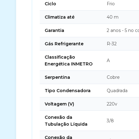
Ciclo
Frio
Climatiza até
40 m
Garantia
2 anos - 5 no 
Gás Refrigerante
R-32
Classificação
A
Energética INMETRO
Serpentina
Cobre
Tipo Condensadora
Quadrada
Voltagem (V)
220v
Conexão da
3/8
Tubulação Líquida
Conexão da