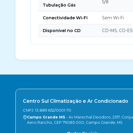
5/8
Tubulação Gás
Conectividade Wi-FI
Sem Wi-Fi
Disponível no CD
CD-MS, CD-ES
Centro Sul Climatização e Ar Condicionado
CNPJ: 13.889.652/0001-70
Campo Grande MS
- Av Marechal Deodoro, 2517, Conju
Aero Rancho, CEP 79085-000, Campo Grande, MS