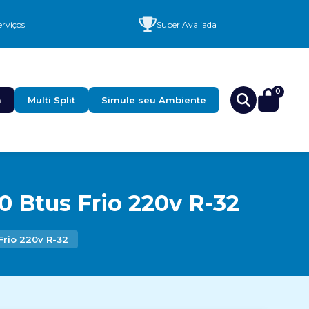
rviços
Super Avaliada
0
a
Multi Split
Simule seu Ambiente
0 Btus Frio 220v R-32
Frio 220v R-32