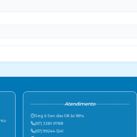
Atendimento
Seg à Sex das 08 às 18hs
nto
(67) 3381-9788
(67) 99244-1241