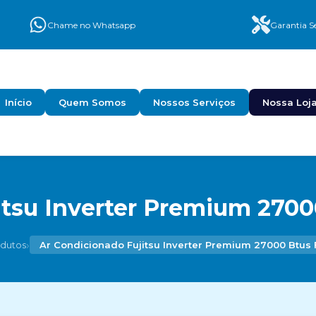
Chame no Whatsapp
Garantia Se
Início
Quem Somos
Nossos Serviços
Nossa Loj
tsu Inverter Premium 2700
›
dutos
Ar Condicionado Fujitsu Inverter Premium 27000 Btus 