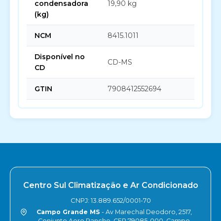
condensadora
19,90 kg
(kg)
NCM
8415.1011
Disponível no
CD-MS
CD
GTIN
7908412552694
Centro Sul Climatização e Ar Condicionado
CNPJ: 13.889.652/0001-70
Campo Grande MS
- Av Marechal Deodoro, 2517,
Conjunto Aero Rancho, CEP 79085-000, Campo