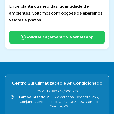
Envie
planta ou medidas
,
quantidade de
ambientes
. Voltamos com
opções de aparelhos,
valores e prazos
.
Solicitar Orçamento via WhatsApp
Centro Sul Climatização e Ar Condicionado
CNPJ: 13.889.652/0001-70
Campo Grande MS
- Av Marechal Deodoro, 2517,
Conjunto Aero Rancho, CEP 79085-000, Campo
Grande, MS